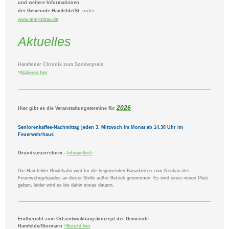
und weitere Informationen
der Gemeinde Hamfelde/St.
unter
www.amt-trittau.de
Aktuelles
Hamfelder Chronik zum Sonderpreis
>
Näheres hier
2026
Hier gibt es die Veranstaltungstermine für
Seniorenkaffee-Nachmittag jeden 3. Mittwoch im Monat ab 14.30 Uhr im
Feuerwehrhaus
Grundsteuerreform
-
Infoquellen>
Die Hamfelder Boulebahn wird für die beginnenden Bauarbeiten zum Neubau des
Feuerwehrgebäudes an dieser Stelle außer Betrieb genommen. Es wird einen neuen Platz
geben, leider wird es bis dahin etwas dauern.
Endbericht zum Ortsentwicklungskonzept der Gemeinde
Hamfelde/Stormarn
>
Bericht
hier