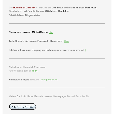
Die
Hamfelder Chronik
ist
erschienen.
298 Seiten voll mit
hunderten Farbfotos,
Geschichten und Geschichte aus
788 Jahren Hamfelde.
Erhältlich beim Bürgermeister
Neues von unseren Minis&Maxis
>
hier
Tolle Spende für unsere Feuerwehr-Kameraden
>hier
Infobroschüre zum Umgang mi Eichenspinnerprozessions-Befall
>
Naturkinder Hamfelde/Stormarn
>zur Website geht es
hier
Hamfelde Singers
Website -
hier gehts drauf
Vielen Dank für Ihren Besuch unserer Homepage
Sie sind Besucher Nr.