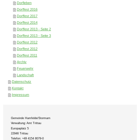
Dorfleben
Dorffest 2016
Dorffest 2017
Dorffest 2014
Dorffest 2013 - Seite 2
Dorffest 2013 - Seite 3
Dorffest 2012
Dorffest 2012
Dorffest 2011
Archiv
Feuerwehr
Landschaft
Datenschutz
Kontakt
Impressum
Gemeinde Hamfelde/Stormarn
Verwaltung: Amt Trittau
Europaplatz 5
22946 Trittau
Telefon: +49 4154 8079-0