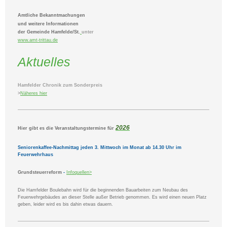
Amtliche Bekanntmachungen
und weitere Informationen
der Gemeinde Hamfelde/St.
unter
www.amt-trittau.de
Aktuelles
Hamfelder Chronik zum Sonderpreis
>
Näheres hier
2026
Hier gibt es die Veranstaltungstermine für
Seniorenkaffee-Nachmittag jeden 3. Mittwoch im Monat ab 14.30 Uhr im
Feuerwehrhaus
Grundsteuerreform
-
Infoquellen>
Die Hamfelder Boulebahn wird für die beginnenden Bauarbeiten zum Neubau des
Feuerwehrgebäudes an dieser Stelle außer Betrieb genommen. Es wird einen neuen Platz
geben, leider wird es bis dahin etwas dauern.