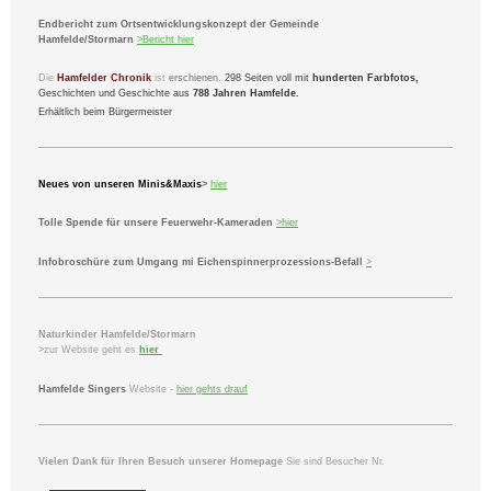
Endbericht zum Ortsentwicklungskonzept der Gemeinde
Hamfelde/Stormarn
>
Bericht
hier
Die
Hamfelder Chronik
ist
erschienen.
298 Seiten voll mit
hunderten Farbfotos,
Geschichten und Geschichte aus
788 Jahren Hamfelde.
Erhältlich beim Bürgermeister
Neues von unseren Minis&Maxis
>
hier
Tolle Spende für unsere Feuerwehr-Kameraden
>hier
Infobroschüre zum Umgang mi Eichenspinnerprozessions-Befall
>
Naturkinder Hamfelde/Stormarn
>zur Website geht es
hier
Hamfelde Singers
Website -
hier gehts drauf
Vielen Dank für Ihren Besuch unserer Homepage
Sie sind Besucher Nr.