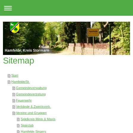
Hamfelde, Kreis Stormarn
Sitemap
Start
Hamfelde/St.
Gemeindeverwaltung
Gemeindevertretung
Feuerwehr
Verbände & Zweckverb.
Vereine und Gruppen
Spielkreis Minis & Maxis
Sparclub
Hamfelde Singers