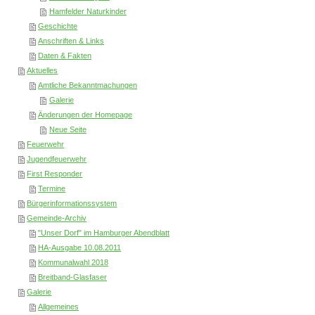
Hamfelder Naturkinder
Geschichte
Anschriften & Links
Daten & Fakten
Aktuelles
Amtliche Bekanntmachungen
Galerie
Änderungen der Homepage
Neue Seite
Feuerwehr
Jugendfeuerwehr
First Responder
Termine
Bürgerinformationssystem
Gemeinde-Archiv
"Unser Dorf" im Hamburger Abendblatt
HA-Ausgabe 10.08.2011
Kommunalwahl 2018
Breitband-Glasfaser
Galerie
Allgemeines