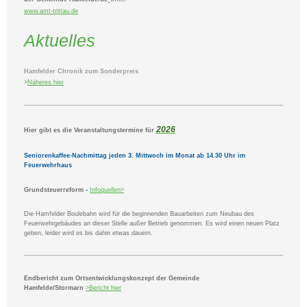
www.amt-trittau.de
Aktuelles
Hamfelder Chronik zum Sonderpreis
>
Näheres hier
2026
Hier gibt es die Veranstaltungstermine für
Seniorenkaffee-Nachmittag jeden 3. Mittwoch im Monat ab 14.30 Uhr im
Feuerwehrhaus
Grundsteuerreform
-
Infoquellen>
Die Hamfelder Boulebahn wird für die beginnenden Bauarbeiten zum Neubau des
Feuerwehrgebäudes an dieser Stelle außer Betrieb genommen. Es wird einen neuen Platz
geben, leider wird es bis dahin etwas dauern.
Endbericht zum Ortsentwicklungskonzept der Gemeinde
Hamfelde/Stormarn
>
Bericht
hier