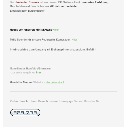
Die
Hamfelder Chronik
ist
erschienen.
298 Seiten voll mit
hunderten Farbfotos,
Geschichten und Geschichte aus
788 Jahren Hamfelde.
Erhältlich beim Bürgermeister
Neues von unseren Minis&Maxis
>
hier
Tolle Spende für unsere Feuerwehr-Kameraden
>hier
Infobroschüre zum Umgang mi Eichenspinnerprozessions-Befall
>
Naturkinder Hamfelde/Stormarn
>zur Website geht es
hier
Hamfelde Singers
Website -
hier gehts drauf
Vielen Dank für Ihren Besuch unserer Homepage
Sie sind Besucher Nr.