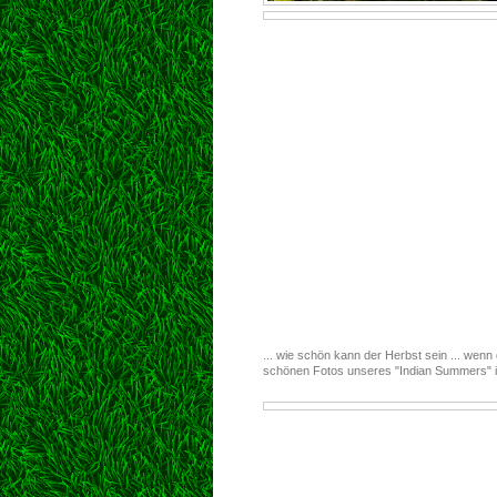
... wie schön kann der Herbst sein ... wenn
schönen Fotos unseres "Indian Summers" 