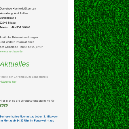
Gemeinde Hamfelde/Stormarn
Verwaltung: Amt Trittau
Europaplatz 5
22946 Trittau
Telefon: +49 4154 8079-0
Amtliche Bekanntmachungen
und weitere Informationen
der Gemeinde Hamfelde/St.
unter
www.amt-trittau.de
Aktuelles
Hamfelder Chronik zum Sonderpreis
>
Näheres hier
Hier gibt es die Veranstaltungstermine für
2026
Seniorenkaffee-Nachmittag jeden 3. Mittwoch
im Monat ab 14.30 Uhr im Feuerwehrhaus