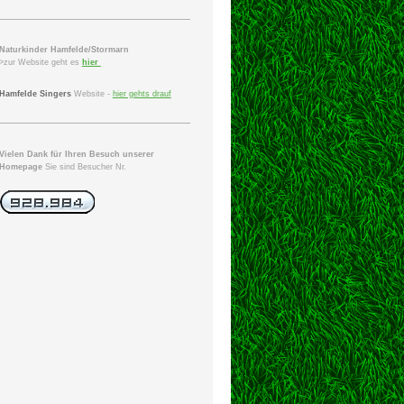
Naturkinder Hamfelde/Stormarn
>zur Website geht es
hier
Hamfelde Singers
Website -
hier gehts drauf
Vielen Dank für Ihren Besuch unserer
Homepage
Sie sind Besucher Nr.