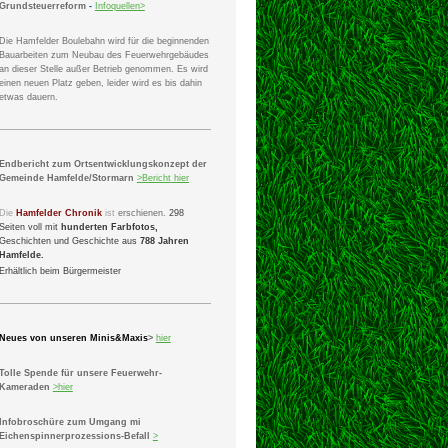
Grundsteuerreform
-
Infoquellen>
Die Hamfelder Boulebahn wird für die beginnenden
Bauarbeiten zum Neubau des Feuerwehrgebäudes
an dieser Stelle außer Betrieb genommen. Es wird
einen neuen Platz geben, leider wird es bis dahin
etwas dauern.
Endbericht zum Ortsentwicklungskonzept der
Gemeinde Hamfelde/Stormarn
>
Bericht
hier
Die
Hamfelder Chronik
ist
erschienen.
298
Seiten voll mit
hunderten Farbfotos,
Geschichten und Geschichte aus
788 Jahren
Hamfelde.
Erhältlich beim Bürgermeister
Neues von unseren Minis&Maxis
>
hier
Tolle Spende für unsere Feuerwehr-
Kameraden
>hier
Infobroschüre zum Umgang mi
Eichenspinnerprozessions-Befall
>