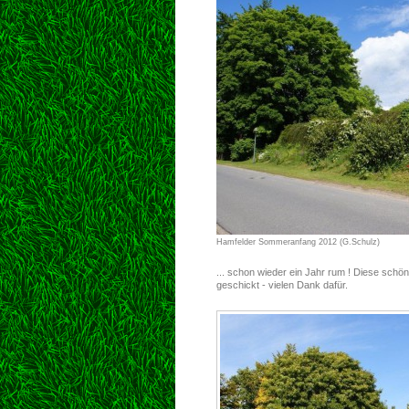
Hamfelder Sommeranfang 2012 (G.Schulz)
... schon wieder ein Jahr rum ! Diese schö
geschickt - vielen Dank dafür.